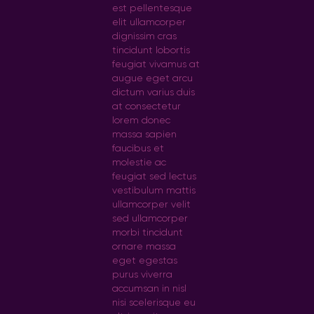
est pellentesque
elit ullamcorper
dignissim cras
tincidunt lobortis
feugiat vivamus at
augue eget arcu
dictum varius duis
at consectetur
lorem donec
massa sapien
faucibus et
molestie ac
feugiat sed lectus
vestibulum mattis
ullamcorper velit
sed ullamcorper
morbi tincidunt
ornare massa
eget egestas
purus viverra
accumsan in nisl
nisi scelerisque eu