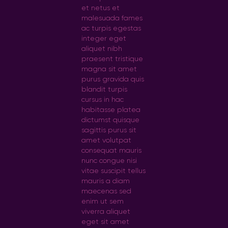
et netus et
malesuada fames
ac turpis egestas
integer eget
aliquet nibh
praesent tristique
magna sit amet
purus gravida quis
blandit turpis
cursus in hac
habitasse platea
dictumst quisque
sagittis purus sit
amet volutpat
consequat mauris
nunc congue nisi
vitae suscipit tellus
mauris a diam
maecenas sed
enim ut sem
viverra aliquet
eget sit amet